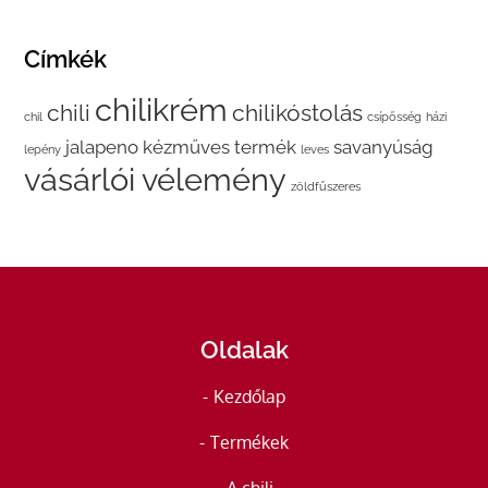
Címkék
chilikrém
chili
chilikóstolás
chil
csípősség
házi
jalapeno
kézműves termék
savanyúság
lepény
leves
vásárlói vélemény
zöldfűszeres
Oldalak
Kezdőlap
Termékek