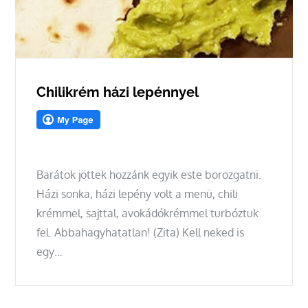
Chilikrém házi lepénnyel
Barátok jöttek hozzánk egyik este borozgatni.
Házi sonka, házi lepény volt a menü, chili
krémmel, sajttal, avokádókrémmel turbóztuk
fel. Abbahagyhatatlan! (Zita) Kell neked is
egy…