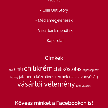
A chili
Chili Out Story
Médiamegjelenések
Vásárlóink mondták
Kapcsolat
Címkék
chilikrém
chili
chilikóstolás
chil
csípősség
házi
jalapeno
kézműves termék
savanyúság
lepény
leves
vásárlói vélemény
zöldfűszeres
Kövess minket a Facebookon is!