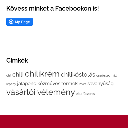
Kövess minket a Facebookon is!
Címkék
chilikrém
chili
chilikóstolás
chil
csípősség
házi
jalapeno
kézműves termék
savanyúság
lepény
leves
vásárlói vélemény
zöldfűszeres