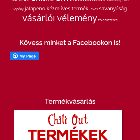
jalapeno
kézműves termék
savanyúság
lepény
leves
vásárlói vélemény
zöldfűszeres
Kövess minket a Facebookon is!
Termékvásárlás