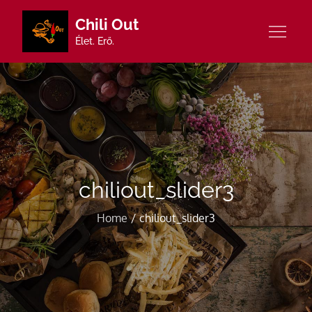
Skip
Chili Out
to
Élet. Erő.
content
chiliout_slider3
Home
chiliout_slider3