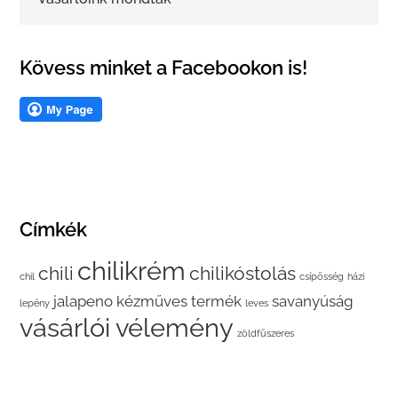
Kövess minket a Facebookon is!
Címkék
chilikrém
chili
chilikóstolás
chil
csípősség
házi
jalapeno
kézműves termék
savanyúság
lepény
leves
vásárlói vélemény
zöldfűszeres