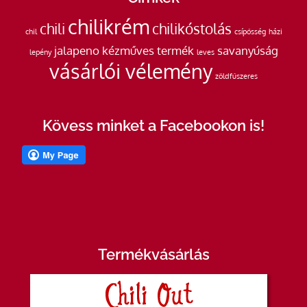
chilikrém
chili
chilikóstolás
chil
csípősség
házi
jalapeno
kézműves termék
savanyúság
lepény
leves
vásárlói vélemény
zöldfűszeres
Kövess minket a Facebookon is!
Termékvásárlás