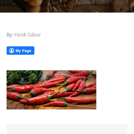
By:
Heidt Gábor
Bejegyzés