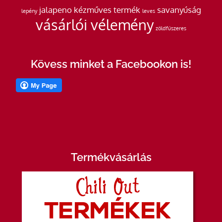
jalapeno
kézműves termék
savanyúság
lepény
leves
vásárlói vélemény
zöldfűszeres
Kövess minket a Facebookon is!
Termékvásárlás