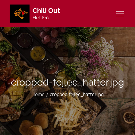
Skip
Chili Out
to
Élet. Erő.
content
cropped-fejlec_hatter.jpg
Home
cropped-fejlec_hatter.jpg