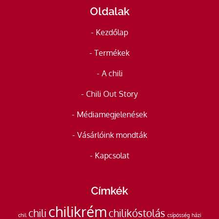
Oldalak
Kezdőlap
Termékek
A chili
Chili Out Story
Médiamegjelenések
Vásárlóink mondták
Kapcsolat
Címkék
chilikrém
chili
chilikóstolás
chil
csípősség
házi