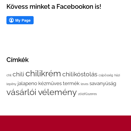
Kövess minket a Facebookon is!
Címkék
chilikrém
chili
chilikóstolás
chil
csípősség
házi
jalapeno
kézműves termék
savanyúság
lepény
leves
vásárlói vélemény
zöldfűszeres