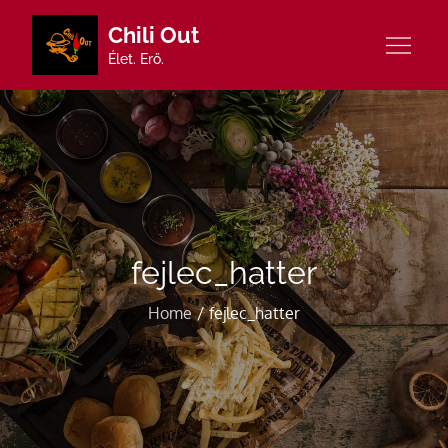
Skip
Chili Out
to
Élet. Erő.
content
fejlec_hatter
Home
fejlec_hatter