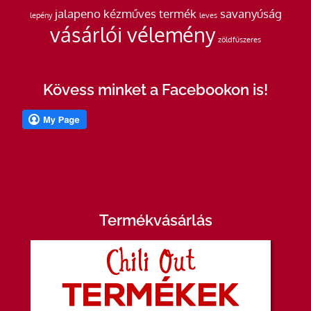
jalapeno
kézműves termék
savanyúság
lepény
leves
vásárlói vélemény
zöldfűszeres
Kövess minket a Facebookon is!
Termékvásárlás