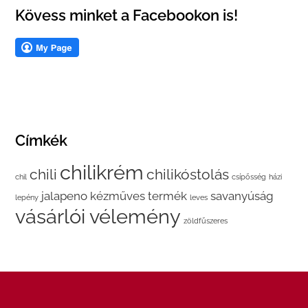
Kövess minket a Facebookon is!
Címkék
chilikrém
chili
chilikóstolás
chil
csípősség
házi
jalapeno
kézműves termék
savanyúság
lepény
leves
vásárlói vélemény
zöldfűszeres