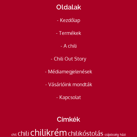
Oldalak
Kezdőlap
Termékek
A chili
Chili Out Story
Médiamegjelenések
Vásárlóink mondták
Kapcsolat
Címkék
chilikrém
chili
chilikóstolás
chil
csípősség
házi