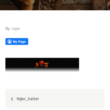
By:
rope
Bejegyzés
fejlec_hatter
navigáció