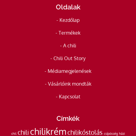
Oldalak
Kezdőlap
Termékek
A chili
Chili Out Story
Médiamegjelenések
Vásárlóink mondták
Kapcsolat
Címkék
chilikrém
chili
chilikóstolás
chil
csípősség
házi