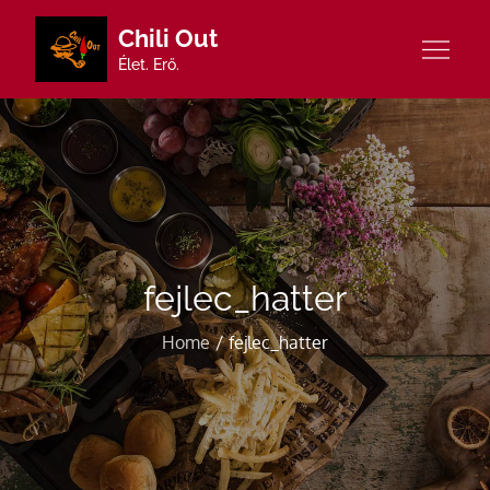
Skip
Chili Out
to
Élet. Erő.
content
fejlec_hatter
Home
fejlec_hatter