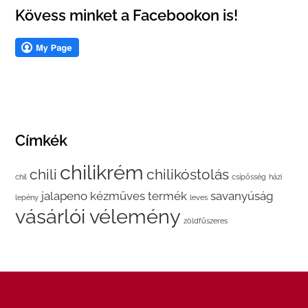
Kövess minket a Facebookon is!
Címkék
chilikrém
chili
chilikóstolás
chil
csípősség
házi
jalapeno
kézműves termék
savanyúság
lepény
leves
vásárlói vélemény
zöldfűszeres