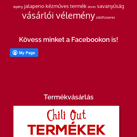
jalapeno
kézműves termék
savanyúság
lepény
leves
vásárlói vélemény
zöldfűszeres
Kövess minket a Facebookon is!
Termékvásárlás