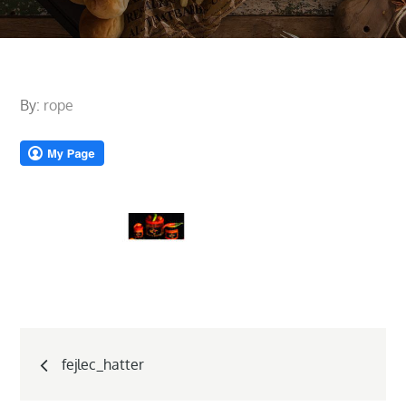
By:
rope
Bejegyzés
fejlec_hatter
navigáció