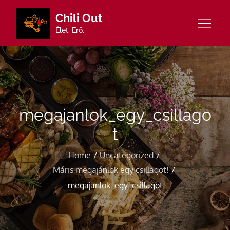
Skip
Chili Out
to
Élet. Erő.
content
megajanlok_egy_csillago
t
Home
Uncategorized
Máris megajánlok egy csillagot!
megajanlok_egy_csillagot