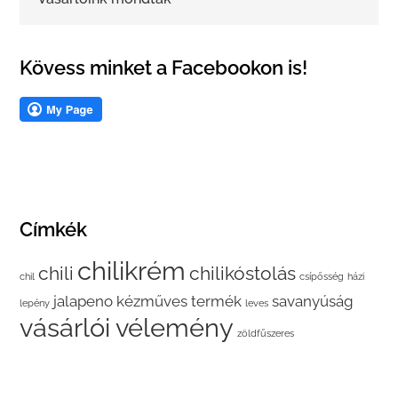
Kövess minket a Facebookon is!
Címkék
chilikrém
chili
chilikóstolás
chil
csípősség
házi
jalapeno
kézműves termék
savanyúság
lepény
leves
vásárlói vélemény
zöldfűszeres