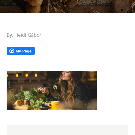
By:
Heidt Gábor
Bejegyzés