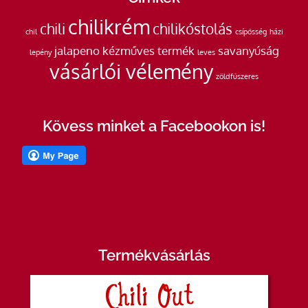
chilikrém
chili
chilikóstolás
chil
csípősség
házi
jalapeno
kézműves termék
savanyúság
lepény
leves
vásárlói vélemény
zöldfűszeres
Kövess minket a Facebookon is!
Termékvásárlás