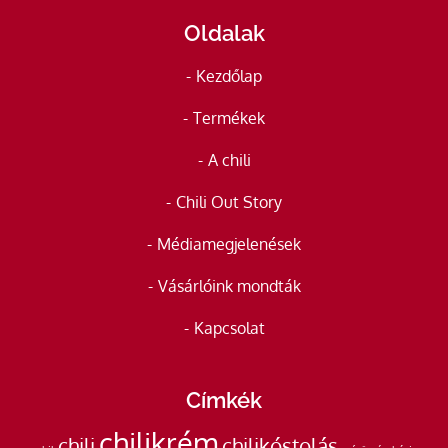
Oldalak
Kezdőlap
Termékek
A chili
Chili Out Story
Médiamegjelenések
Vásárlóink mondták
Kapcsolat
Címkék
chilikrém
chili
chilikóstolás