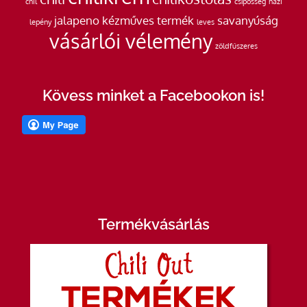
chil
csípősség
házi
jalapeno
kézműves termék
savanyúság
lepény
leves
vásárlói vélemény
zöldfűszeres
Kövess minket a Facebookon is!
Termékvásárlás