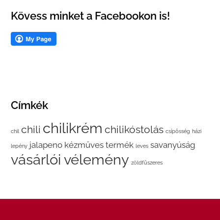
Kövess minket a Facebookon is!
Címkék
chilikrém
chili
chilikóstolás
chil
csípősség
házi
jalapeno
kézműves termék
savanyúság
lepény
leves
vásárlói vélemény
zöldfűszeres