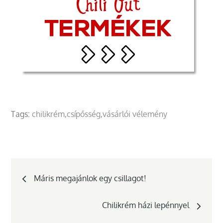
Tags:
chilikrém
csípősség
vásárlói vélemény
Bejegyzés
Máris megajánlok egy csillagot!
navigáció
Chilikrém házi lepénnyel