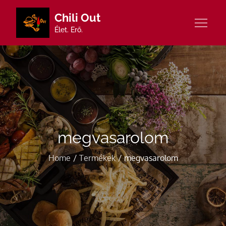
Skip
Chili Out
to
Élet. Erő.
content
megvasarolom
Home
Termékek
megvasarolom