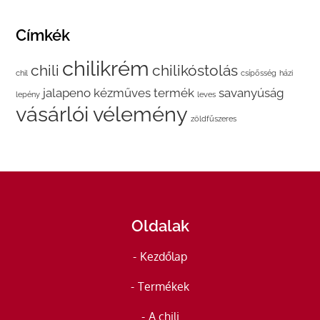
Címkék
chilikrém
chili
chilikóstolás
chil
csípősség
házi
jalapeno
kézműves termék
savanyúság
lepény
leves
vásárlói vélemény
zöldfűszeres
Oldalak
Kezdőlap
Termékek
A chili