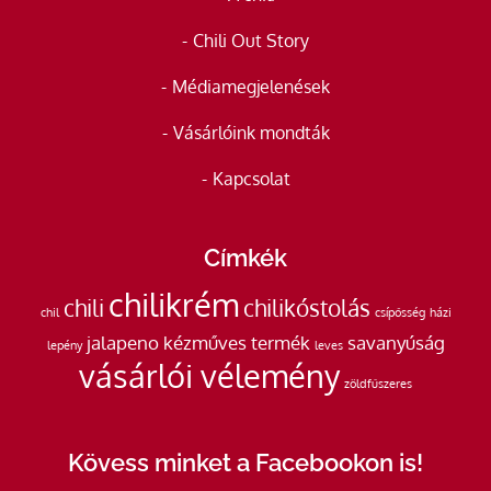
Chili Out Story
Médiamegjelenések
Vásárlóink mondták
Kapcsolat
Címkék
chilikrém
chili
chilikóstolás
chil
csípősség
házi
jalapeno
kézműves termék
savanyúság
lepény
leves
vásárlói vélemény
zöldfűszeres
Kövess minket a Facebookon is!