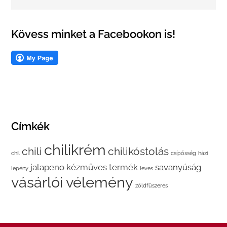
Kövess minket a Facebookon is!
Címkék
chilikrém
chili
chilikóstolás
chil
csípősség
házi
jalapeno
kézműves termék
savanyúság
lepény
leves
vásárlói vélemény
zöldfűszeres