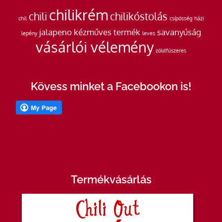
chilikrém
chili
chilikóstolás
chil
csípősség
házi
jalapeno
kézműves termék
savanyúság
lepény
leves
vásárlói vélemény
zöldfűszeres
Kövess minket a Facebookon is!
Termékvásárlás