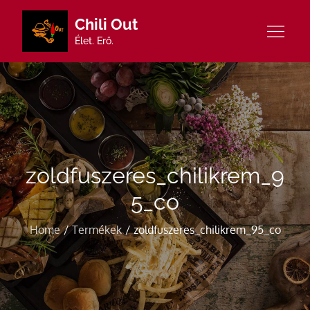
Skip
Chili Out
to
Élet. Erő.
content
zoldfuszeres_chilikrem_9
5_co
Home
Termékek
zoldfuszeres_chilikrem_95_co