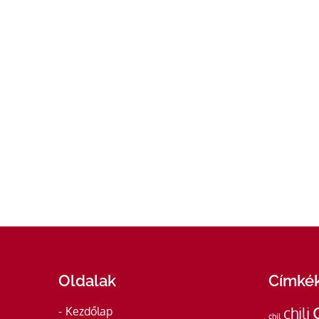
Oldalak
Címké
Kezdőlap
chili
chil