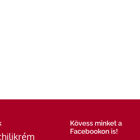
k
Kövess minket a
Facebookon is!
chilikrém