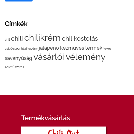
Címkék
chilikrém
chili
chilikóstolás
chil
jalapeno
kézműves termék
csípősség
házi lepény
leves
vásárlói vélemény
savanyúság
zöldfűszeres
Termékvásárlás