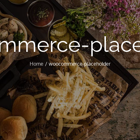
mmerce-place
Home
woocommerce-placeholder