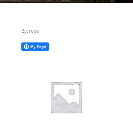
By:
rope